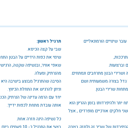
עובר שינויים הורמונאליים
תרגיל ראשון:
שבי על קצה הכיסא.
תרככות,
שימי את כפות הידיים על הבטן התחת
 וברצועות.
שאפי אוויר, ובנשיפה שקטה, הרגישי
 ושרירי הבטן מתרחבים ונמתחים.
מהנרתיק ומעלה.
 גדל בצורה משמעותית ושם
הסיבה שהתרגיל מבוצע בישיבה היא
חות שרירי הבטן.
וניתן להרגיש את התחלת הכיווץ.
יחד עם הרמה עדינה של הנרתיק הכני
יתר ולהיפרדותו בזמן ההריון הוא
אותה עובדת מתחת לכפות ידייך.
שני חלקים אורכיים מופרדים , אצל
כל נשיפה הינה חזרה אחת.
היפרדות של שריר זה ולחזק בצורה
בצעי את התרגיל כ- 10 פעמים ביום.