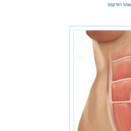
מו! הזדקפו!