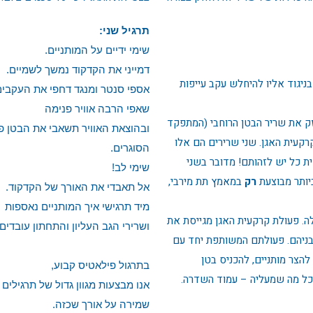
תרגיל שני:
שימי ידיים על המותניים.
דמייני את הקדקוד נמשך לשמיים.
בניגוד אליו להיחלש עקב עייפות
אספי סנטר ומנגד דחפי את העקבים
שאפי הרבה אוויר פנימה
ק את שריר הבטן הרוחבי (המתפקד
ובהוצאת האוויר תשאבי את הבטן פנ
רקעית האגן. שני שרירים הם אלו
הסוגרים.
ת כל יש לזהותם! מדובר בשני
שימי לב!
יותר מבוצעת
רק
במאמץ תת מירבי,
אל תאבדי את האורך של הקדקוד.
מיד תרגישי איך המותניים נאספות
ה. פעולת קרקעית האגן מגייסת את
ושרירי הגב העליון והתחתון עובדים.
בניהם. פעולתם המשותפת יחד עם
להצר מותניים, להכניס בטן
בתרגול פילאטיס קבוע,
 כל מה שמעליה – עמוד השדרה.
אנו מבצעות מגוון גדול של תרגילים
שמירה על אורך שכזה.