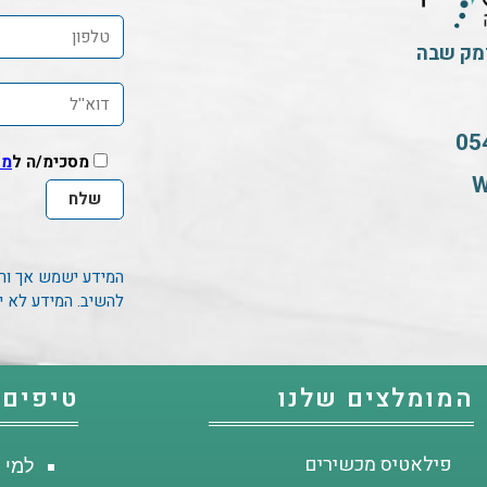
ומק שבה
05
מסכימ/ה ל
מד
W
המידע ישמש אך ורק 
להשיב. המידע לא י
המומלצים שלנו
טיפים,
פילאטיס מכשירים
למי 